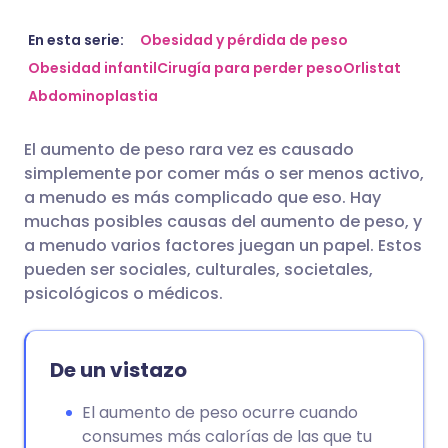
Compartir por correo
🇬🇧 English
🇩🇪 Deutsch
En esta serie:
Obesidad y pérdida de peso
electrónico
Obesidad infantil
Cirugía para perder peso
Orlistat
Abdominoplastia
🇪🇸 Español
🇫🇷 Français
Compartir en Facebook
El aumento de peso rara vez es causado
🇮🇹 Italiano
🇵🇹 Portugu
simplemente por comer más o ser menos activo,
Compartir en LinkedIn
a menudo es más complicado que eso. Hay
🇮🇳 हिन्दी
🇮🇱 עברית
muchas posibles causas del aumento de peso, y
Compartir en X
a menudo varios factores juegan un papel. Estos
pueden ser sociales, culturales, societales,
🇸🇦 عربي
🇸🇪 Svenska
psicológicos o médicos.
Compartir vía WhatsApp
Copiar enlace
De un vistazo
El aumento de peso ocurre cuando
consumes más calorías de las que tu