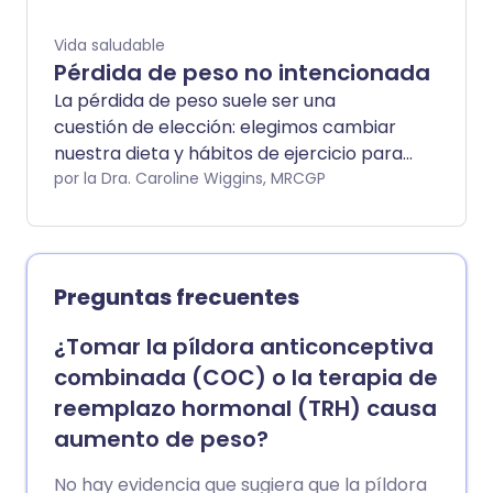
Vida saludable
Pérdida de peso no intencionada
La pérdida de peso suele ser una
cuestión de elección: elegimos cambiar
nuestra dieta y hábitos de ejercicio para
estar más saludables. Si hay una razón
por la Dra. Caroline Wiggins, MRCGP
clara y saludable, entonces la pérdida de
peso es normal. La pérdida de peso no
intencionada es diferente. Esto ocurre
cuando una persona pierde peso sin
Preguntas frecuentes
intentarlo. Es importante informarlo a un
médico para que se pueda identificar una
¿Tomar la píldora anticonceptiva
causa. Este folleto enumera algunas de
combinada (COC) o la terapia de
las causas más comunes de la pérdida
reemplazo hormonal (TRH) causa
de peso no intencionada.
aumento de peso?
No hay evidencia que sugiera que la píldora