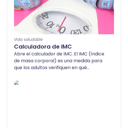
Vida saludable
Calculadora de IMC
Abre el calculador de IMC. El IMC (índice
de masa corporal) es una medida para
que los adultos verifiquen en qué
categoría los coloca su altura y peso:
bajo peso, saludable o sobrepeso. El
calculador te dará una idea de cómo se
compara tu peso con los valores
comunes. El Índice de Masa Corporal
(IMC) se calcula como tu peso dividido
por el cuadrado de tu altura o IMC =
peso/altura².