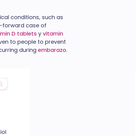
cal conditions, such as
ht-forward case of
amin D tablets
y
vitamin
iven to people to prevent
curring during
embarazo
.
iol