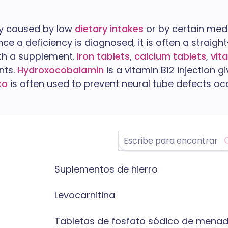
ly caused by low
dietary intakes
or by certain medi
ce a deficiency is diagnosed, it is often a straig
ith a supplement.
Iron tablets
,
calcium tablets
,
vit
nts.
Hydroxocobalamin
is a vitamin B12 injection g
co
is often used to prevent neural tube defects oc
Suplementos de hierro
Levocarnitina
Tabletas de fosfato sódico de menad