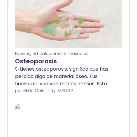
Huesos, articulaciones y músculos
Osteoporosis
Si tienes osteoporosis, significa que has
perdido algo de material óseo. Tus
huesos se vuelven menos densos. Esto
los hace más propensos a romperse
por el Dr. Colin Tidy, MRCGP
(fracturarse). El 'adelgazamiento' de los
huesos (osteoporosis) afecta
principalmente a las personas mayores,
pero puede afectar a alguien de
cualquier edad.