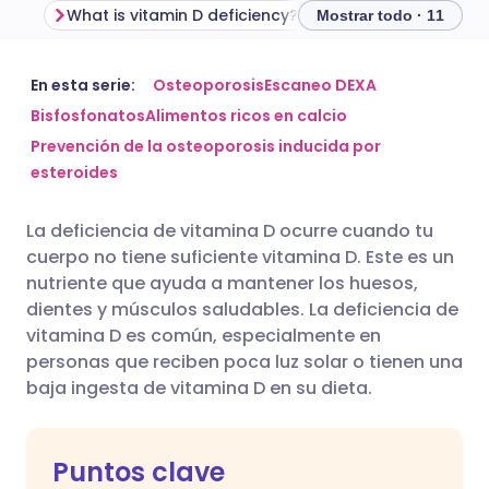
What is vitamin D deficiency?
Mostrar todo · 11
Compartir por correo
🇬🇧 English
🇩🇪 Deutsch
En esta serie:
Osteoporosis
Escaneo DEXA
electrónico
Bisfosfonatos
Alimentos ricos en calcio
Prevención de la osteoporosis inducida por
🇪🇸 Español
🇫🇷 Français
esteroides
Compartir en Facebook
🇮🇹 Italiano
🇵🇹 Portugu
La deficiencia de vitamina D ocurre cuando tu
Compartir en LinkedIn
cuerpo no tiene suficiente vitamina D. Este es un
🇮🇳 हिन्दी
🇮🇱 עברית
nutriente que ayuda a mantener los huesos,
Compartir en X
dientes y músculos saludables. La deficiencia de
vitamina D es común, especialmente en
🇸🇦 عربي
🇸🇪 Svenska
personas que reciben poca luz solar o tienen una
Compartir vía WhatsApp
baja ingesta de vitamina D en su dieta.
Copiar enlace
Puntos clave