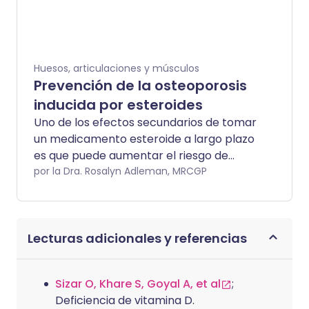
Huesos, articulaciones y músculos
Prevención de la osteoporosis
inducida por esteroides
Uno de los efectos secundarios de tomar
un medicamento esteroide a largo plazo
es que puede aumentar el riesgo de
desarrollar 'adelgazamiento' de los
por la Dra. Rosalyn Adleman, MRCGP
huesos (osteoporosis). Este folleto
explora medidas que se pueden tomar
para evitar que esto ocurra.
Lecturas adicionales y referencias
Sizar O, Khare S, Goyal A, et al
;
Deficiencia de vitamina D.