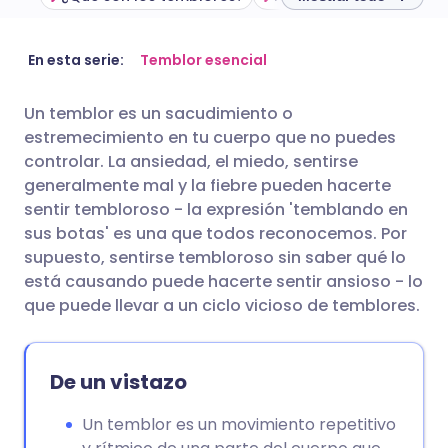
Compartir por correo
🇬🇧 English
🇩🇪 Deutsch
En esta serie:
Temblor esencial
electrónico
Un temblor es un sacudimiento o
🇪🇸 Español
🇫🇷 Français
estremecimiento en tu cuerpo que no puedes
Compartir en Facebook
controlar. La ansiedad, el miedo, sentirse
🇮🇹 Italiano
🇵🇹 Portugu
generalmente mal y la fiebre pueden hacerte
Compartir en LinkedIn
sentir tembloroso - la expresión 'temblando en
sus botas' es una que todos reconocemos. Por
🇮🇳 हिन्दी
🇮🇱 עברית
supuesto, sentirse tembloroso sin saber qué lo
Compartir en X
está causando puede hacerte sentir ansioso - lo
🇸🇦 عربي
🇸🇪 Svenska
que puede llevar a un ciclo vicioso de temblores.
Compartir vía WhatsApp
Copiar enlace
De un vistazo
Un temblor es un movimiento repetitivo