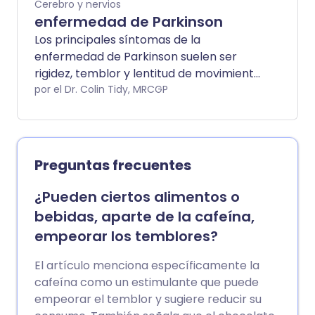
Cerebro y nervios
enfermedad de Parkinson
Los principales síntomas de la
enfermedad de Parkinson suelen ser
rigidez, temblor y lentitud de movimiento.
Las personas con Parkinson también
por el Dr. Colin Tidy, MRCGP
pueden desarrollar otros síntomas
(enumerados a continuación). Los
síntomas generalmente empeoran
gradualmente con el tiempo. El
Preguntas frecuentes
tratamiento a menudo proporciona un
buen alivio de los síntomas durante
¿Pueden ciertos alimentos o
varios años.
bebidas, aparte de la cafeína,
empeorar los temblores?
El artículo menciona específicamente la
cafeína como un estimulante que puede
empeorar el temblor y sugiere reducir su