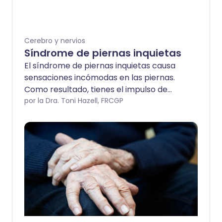
Cerebro y nervios
Síndrome de piernas inquietas
El síndrome de piernas inquietas causa
sensaciones incómodas en las piernas.
Como resultado, tienes el impulso de
mover las piernas, lo que proporciona un
por la Dra. Toni Hazell, FRCGP
alivio temporal. Los síntomas aparecen
al descansar y son peores al final del día.
No se puede necesitar tratamiento si los
síntomas son leves. La medicación puede
aliviar los síntomas si la condición es
angustiante.