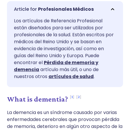
Compartir por correo
🇬🇧 English
🇩🇪 Deutsch
Profesionales Médicos
electrónico
Los artículos de Referencia Profesional
🇪🇸 Español
🇫🇷 Français
están diseñados para ser utilizados por
Compartir en Facebook
profesionales de la salud. Están escritos por
🇮🇹 Italiano
🇵🇹 Portugu
médicos del Reino Unido y se basan en
Compartir en LinkedIn
evidencia de investigación, así como en
guías del Reino Unido y Europa. Puede
🇮🇳 हिन्दी
🇮🇱 עברית
encontrar el
Pérdida de memoria y
Compartir en X
demencia
artículo más útil, o uno de
🇸🇦 عربي
🇸🇪 Svenska
nuestros otros
artículos de salud
.
Compartir vía WhatsApp
1
2
What is dementia?
Copiar enlace
La demencia es un síndrome causado por varias
enfermedades cerebrales que provocan pérdida
de memoria, deterioro en algún otro aspecto de la