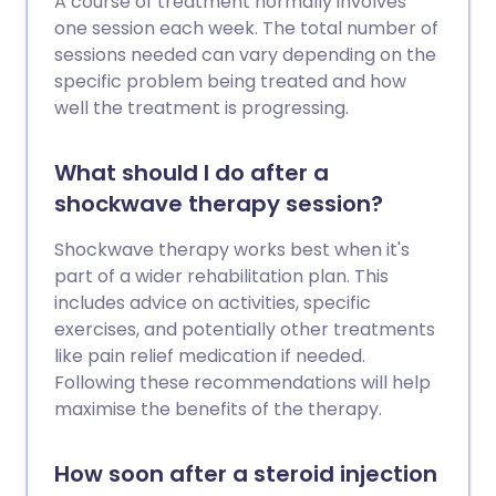
A course of treatment normally involves
Aquiles. Para la mayoría de las personas,
one session each week. The total number of
los síntomas de la tendinopatía de
sessions needed can vary depending on the
Aquiles suelen desaparecer en 3-6
specific problem being treated and how
meses después de comenzar el
well the treatment is progressing.
tratamiento.
What should I do after a
shockwave therapy session?
Shockwave therapy works best when it's
part of a wider rehabilitation plan. This
includes advice on activities, specific
exercises, and potentially other treatments
like pain relief medication if needed.
Following these recommendations will help
maximise the benefits of the therapy.
How soon after a steroid injection