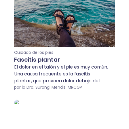
Cuidado de los pies
Fascitis plantar
El dolor en el talón y el pie es muy común.
Una causa frecuente es la fascitis
plantar, que provoca dolor debajo del
talón. Generalmente desaparece con el
por la Dra. Surangi Mendis, MRCGP
tiempo, pero varios tratamientos pueden
ayudar.