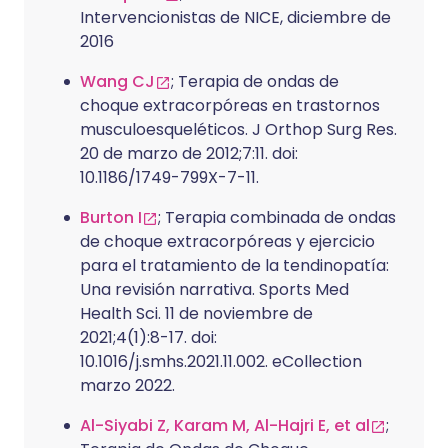
Intervencionistas de NICE, diciembre de
2016
Wang CJ
; Terapia de ondas de
choque extracorpóreas en trastornos
musculoesqueléticos. J Orthop Surg Res.
20 de marzo de 2012;7:11. doi:
10.1186/1749-799X-7-11.
Burton I
; Terapia combinada de ondas
de choque extracorpóreas y ejercicio
para el tratamiento de la tendinopatía:
Una revisión narrativa. Sports Med
Health Sci. 11 de noviembre de
2021;4(1):8-17. doi:
10.1016/j.smhs.2021.11.002. eCollection
marzo 2022.
Al-Siyabi Z, Karam M, Al-Hajri E, et al
;