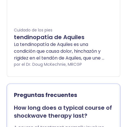
Cuidado de los pies
tendinopatía de Aquiles
La tendinopatía de Aquiles es una
condición que causa dolor, hinchazón y
rigidez en el tendón de Aquiles, que une el
hueso del talón con los músculos de la
por el Dr. Doug McKechnie, MRCGP
pantorrilla. Se piensa que es causada por
pequeñas lesiones repetidas en el
tendón de Aquiles. Estas pueden ocurrir
por varias razones, incluyendo el uso
Preguntas frecuentes
excesivo del tendón, por ejemplo, en
corredores. El tratamiento incluye
How long does a typical course of
descanso, compresas de hielo,
shockwave therapy last?
analgésicos y ejercicios especiales para
ayudar a estirar y fortalecer el tendón de