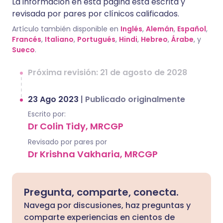
La información en esta página está escrita y
revisada por pares por clínicos calificados.
Artículo también disponible en
Inglés
,
Alemán
,
Español
,
Francés
,
Italiano
,
Portugués
,
Hindi
,
Hebreo
,
Árabe
, y
Sueco
.
Próxima revisión: 21 de agosto de 2028
23 Ago 2023
|
Publicado originalmente
Escrito por:
Dr Colin Tidy, MRCGP
Revisado por pares por
Dr Krishna Vakharia, MRCGP
Pregunta, comparte, conecta.
Navega por discusiones, haz preguntas y
comparte experiencias en cientos de