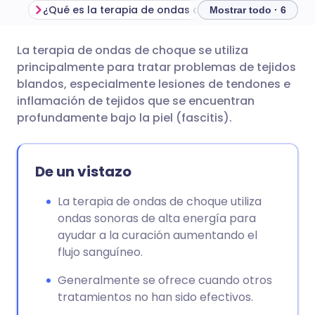
¿Qué es la terapia de ondas de choque?
Mostrar todo · 6
La terapia de ondas de choque se utiliza
Compartir por correo
🇬🇧 English
🇩🇪 Deutsch
principalmente para tratar problemas de tejidos
electrónico
blandos, especialmente lesiones de tendones e
🇪🇸 Español
🇫🇷 Français
inflamación de tejidos que se encuentran
Compartir en Facebook
profundamente bajo la piel (fascitis).
🇮🇹 Italiano
🇵🇹 Portugu
Compartir en LinkedIn
De un vistazo
🇮🇳 हिन्दी
🇮🇱 עברית
Compartir en X
La terapia de ondas de choque utiliza
ondas sonoras de alta energía para
🇸🇦 عربي
🇸🇪 Svenska
ayudar a la curación aumentando el
Compartir vía WhatsApp
flujo sanguíneo.
Copiar enlace
Generalmente se ofrece cuando otros
tratamientos no han sido efectivos.