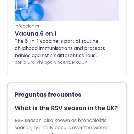
Infecciones
Vacuna 6 en 1
The 6-in-1 vaccine is part of routine
childhood immunisations and protects
babies against six different serious
illnesses. Three doses are given. Further
por la Dra. Philippa Vincent, MRCGP
boosters without all six components are
given at other times later in childhood
and in adult life. The 6-in-1 vaccine used
to be given as the 3-in-1 vaccine DTaP
Preguntas frecuentes
along with the polio vaccine which was
given by mouth, but has gradually been
What is the RSV season in the UK?
extended so that it now protects against
even more diseases. It is given in one
RSV season, also known as bronchiolitis
single injection into the thigh from one
season, typically occurs over the winter