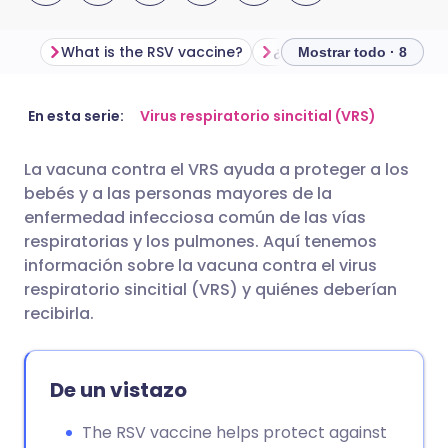
What is the RSV vaccine?
Mostrar todo · 8
Compartir por correo
🇬🇧 English
🇩🇪 Deutsch
En esta serie:
Virus respiratorio sincitial (VRS)
electrónico
La vacuna contra el VRS ayuda a proteger a los
🇪🇸 Español
🇫🇷 Français
bebés y a las personas mayores de la
Compartir en Facebook
enfermedad infecciosa común de las vías
🇮🇹 Italiano
🇵🇹 Portugu
respiratorias y los pulmones. Aquí tenemos
Compartir en LinkedIn
información sobre la vacuna contra el virus
respiratorio sincitial (VRS) y quiénes deberían
🇮🇳 हिन्दी
🇮🇱 עברית
recibirla.
Compartir en X
🇸🇦 عربي
🇸🇪 Svenska
Compartir vía WhatsApp
De un vistazo
The RSV vaccine helps protect against
Copiar enlace