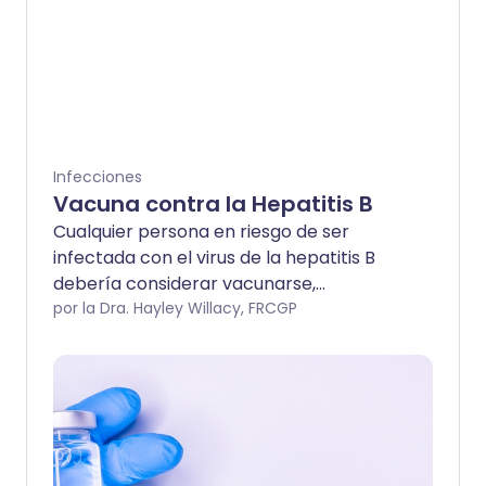
Infecciones
Vacuna contra la Hepatitis B
Cualquier persona en riesgo de ser
infectada con el virus de la hepatitis B
debería considerar vacunarse,
incluyendo a los trabajadores que
por la Dra. Hayley Willacy, FRCGP
probablemente entren en contacto con
sangre.