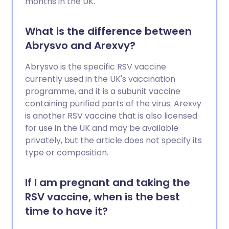
single syringe. This leaflet explains when
months in the UK.
this vaccine is given and why. It also
explains which components of the 6-in-1
What is the difference between
vaccine are given later in the UK
Abrysvo and Arexvy?
immunisation schedule as the 4-in-1, 3-
in-1 etc.
Abrysvo is the specific RSV vaccine
currently used in the UK's vaccination
programme, and it is a subunit vaccine
containing purified parts of the virus. Arexvy
is another RSV vaccine that is also licensed
for use in the UK and may be available
privately, but the article does not specify its
type or composition.
If I am pregnant and taking the
RSV vaccine, when is the best
time to have it?