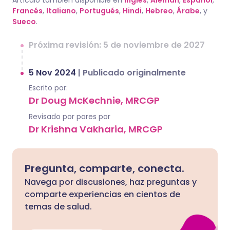
Artículo también disponible en
Inglés
,
Alemán
,
Español
,
Francés
,
Italiano
,
Portugués
,
Hindi
,
Hebreo
,
Árabe
, y
Sueco
.
Próxima revisión: 5 de noviembre de 2027
5 Nov 2024
|
Publicado originalmente
Escrito por:
Dr Doug McKechnie, MRCGP
Revisado por pares por
Dr Krishna Vakharia, MRCGP
Pregunta, comparte, conecta.
Navega por discusiones, haz preguntas y
comparte experiencias en cientos de
temas de salud.