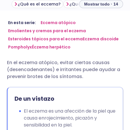
¿Qué es el eccema?
Mostrar todo · 14
Compartir por correo
🇬🇧 English
🇩🇪 Deutsch
En esta serie:
Eccema atópico
electrónico
Emolientes y cremas para el eczema
Esteroides tópicos para el eccema
Eczema discoide
🇪🇸 Español
🇫🇷 Français
Compartir en Facebook
Pompholyx
Éczema herpético
🇮🇹 Italiano
🇵🇹 Portugu
En el eczema atópico, evitar ciertas causas
Compartir en LinkedIn
(desencadenantes) e irritantes puede ayudar a
🇮🇳 हिन्दी
🇮🇱 עברית
prevenir brotes de los síntomas.
Compartir en X
🇸🇦 عربي
🇸🇪 Svenska
De un vistazo
Compartir vía WhatsApp
El eczema es una afección de la piel que
Copiar enlace
causa enrojecimiento, picazón y
sensibilidad en la piel.