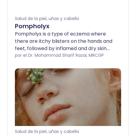
Salud de la piel, uñas y cabello
Pompholyx
Pompholyx is a type of eczema where
there are itchy blisters on the hands and
feet, followed by inflamed and dry skin.
The condition is usually long-term, with
por el Dr. Mohammad Sharif Razai, MRCGP
symptoms that come and go at various
times. The first step in managing
pompholyx is to identify and avoid things
that make it worse. Treatment includes
creams and ointments to reduce
inflammation and irritation. If the
symptoms are severe and persistent, a
short course of steroid tablets might be
helpful.
Salud de la piel, uñas y cabello