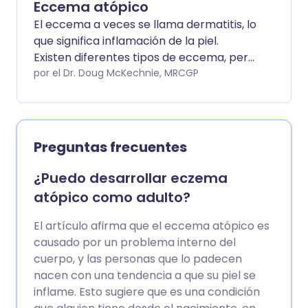
Eccema atópico
El eccema a veces se llama dermatitis, lo
que significa inflamación de la piel.
Existen diferentes tipos de eccema, pero
la mayoría son condiciones crónicas. El
por el Dr. Doug McKechnie, MRCGP
tipo más común es el eccema atópico.
En este tipo de eccema, hay un patrón
típico de inflamación de la piel que causa
los síntomas. Las hidratantes
Preguntas frecuentes
(emolientes) y las cremas o ungüentos
con esteroides son los tratamientos
¿Puedo desarrollar eczema
habituales. Aproximadamente 2 de cada
atópico como adulto?
3 niños con eccema atópico dejan de
tenerlo alrededor de la adolescencia.
El artículo afirma que el eccema atópico es
causado por un problema interno del
cuerpo, y las personas que lo padecen
nacen con una tendencia a que su piel se
inflame. Esto sugiere que es una condición