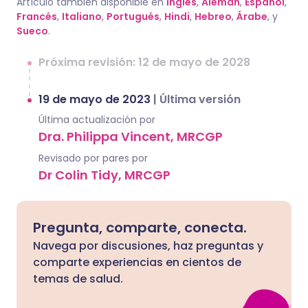
Artículo también disponible en
Inglés
,
Alemán
,
Español
,
Francés
,
Italiano
,
Portugués
,
Hindi
,
Hebreo
,
Árabe
, y
Sueco
.
Próxima revisión: 12 de mayo de 2028
19 de mayo de 2023
|
Última versión
Última actualización por
Dra. Philippa Vincent, MRCGP
Revisado por pares por
Dr Colin Tidy, MRCGP
Pregunta, comparte, conecta.
Navega por discusiones, haz preguntas y
comparte experiencias en cientos de
temas de salud.