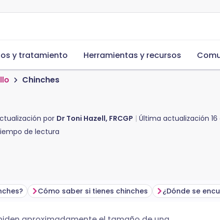
s y tratamiento
Herramientas y recursos
Comu
llo
Chinches
ctualización por
Dr Toni Hazell, FRCGP
Última actualización
16
iempo de lectura
nches?
Cómo saber si tienes chinches
 miden aproximadamente el tamaño de una