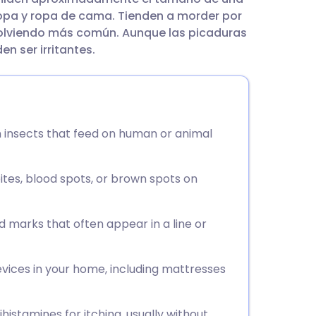
utsch
ropa y ropa de cama. Tienden a morder por
 volviendo más común. Aunque las picaduras
nçais
n ser irritantes.
rtuguês
עב
wn insects that feed on human or animal
enska
ites, blood spots, or brown spots on
ed marks that often appear in a line or
evices in your home, including mattresses
histamines for itching, usually without