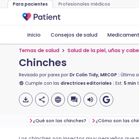
Para pacientes
Profesionales médicos
Inicio
Consejos de salud
Medicamento
Temas de salud
Salud de la piel, uñas y cabe
Chinches
Revisado por pares por
Dr Colin Tidy, MRCGP
Última a
Cumple con las
directrices editoriales
Est.
5
min
t
¿Qué son las chinches?
¿Cómo son las chi
Los chinches son insectos muy pequeños que