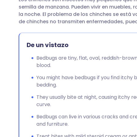
Compartir por correo
🇬🇧 English
🇩🇪 De
semilla de manzana. Pueden vivir en muebles, 
electrónico
la noche. El problema de los chinches se está
🇪🇸 Español
🇫🇷 Fra
de chinches no transmiten enfermedades, puede
Compartir en Facebook
🇮🇹 Italiano
🇵🇹 Po
De un vistazo
Compartir en LinkedIn
🇮🇳 हिन्दी
🇮🇱 רית
Bedbugs are tiny, flat, oval, reddish-bro
Compartir en X
blood.
🇸🇦 عربي
🇸🇪 Sv
You might have bedbugs if you find itchy b
Compartir vía WhatsApp
bedding.
They usually bite at night, causing itchy r
Copiar enlace
curve.
Bedbugs can live in various cracks and cr
and furniture.
Treat bites with mild steroid cream or anti