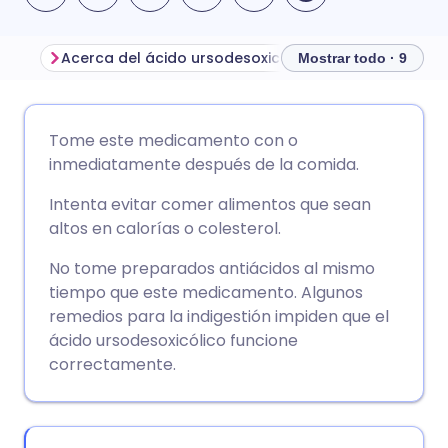
Acerca del ácido ursodesoxicólico
Mostrar todo · 9
Compartir por correo
🇬🇧 English
🇩🇪 Deutsch
Tome este medicamento con o
electrónico
inmediatamente después de la comida.
🇪🇸 Español
🇫🇷 Français
Intenta evitar comer alimentos que sean
Compartir en Facebook
altos en calorías o colesterol.
🇮🇹 Italiano
🇵🇹 Portugu
Compartir en LinkedIn
No tome preparados antiácidos al mismo
tiempo que este medicamento. Algunos
🇮🇳 हिन्दी
🇮🇱 עברית
remedios para la indigestión impiden que el
Compartir en X
ácido ursodesoxicólico funcione
🇸🇦 عربي
🇸🇪 Svenska
correctamente.
Compartir vía WhatsApp
Copiar enlace