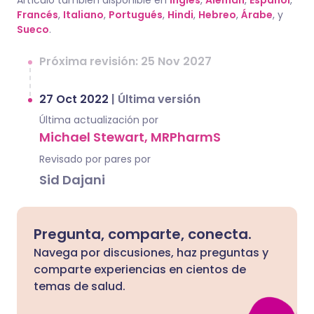
Artículo también disponible en
Inglés
,
Alemán
,
Español
,
Francés
,
Italiano
,
Portugués
,
Hindi
,
Hebreo
,
Árabe
, y
Sueco
.
Próxima revisión: 25 Nov 2027
27 Oct 2022
|
Última versión
Última actualización por
Michael Stewart, MRPharmS
Revisado por pares por
Sid Dajani
Pregunta, comparte, conecta.
Navega por discusiones, haz preguntas y
comparte experiencias en cientos de
temas de salud.