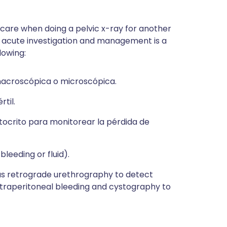
 care when doing a pelvic x-ray for another
the acute investigation and management is a
lowing:
macroscópica o microscópica.
til.
ocrito para monitorear la pérdida de
bleeding or fluid).
 as retrograde urethrography to detect
ntraperitoneal bleeding and cystography to