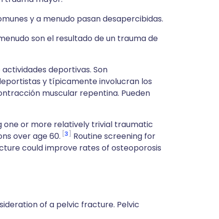
 comunes y a menudo pasan desapercibidas.
a menudo son el resultado de un trauma de
 actividades deportivas. Son
portistas y típicamente involucran los
a contracción muscular repentina. Pueden
 one or more relatively trivial traumatic
3
ons over age 60.
Routine screening for
acture could improve rates of osteoporosis
ideration of a pelvic fracture. Pelvic