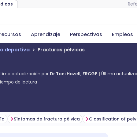
Refe
édicos
recursos
Aprendizaje
Perspectivas
Empleos
a deportiva
Fracturas pélvicas
ltima actualización por
Dr Toni Hazell, FRCGP
Última actualiz
iempo de lectura
ía
Síntomas de fractura pélvica
Classification of pelvi