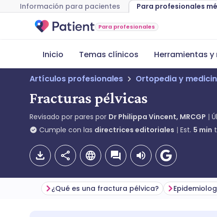
Información para pacientes
Para profesionales m
Para profesionales
Inicio
Temas clínicos
Herramientas y 
Artículos profesionales
Ortopedia y medicin
Fracturas pélvicas
Revisado por pares por
Dr Philippa Vincent, MRCGP
Ú
Cumple con las
directrices editoriales
Est.
5
min
t
¿Qué es una fractura pélvica?
Epidemiolog