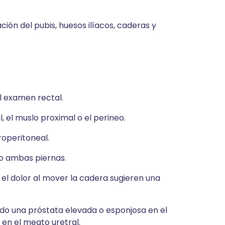
ión del pubis, huesos ilíacos, caderas y
l examen rectal.
el muslo proximal o el perineo.
operitoneal.
o ambas piernas.
y el dolor al mover la cadera sugieren una
endo una próstata elevada o esponjosa en el
en el meato uretral.