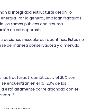
n la integridad estructural del anillo
nergía. Por lo general, implican fracturas
s de los ramos púbicos con trauma
ación de osteoporosis.
ntracciones musculares repentinas. Estas no
ejarse de manera conservadora y a menudo
s las fracturas traumáticas y el 30% son
as se encuentran en el 10-20% de los
ia está altamente correlacionada con el
1
rauma.
 un trauma mayor.