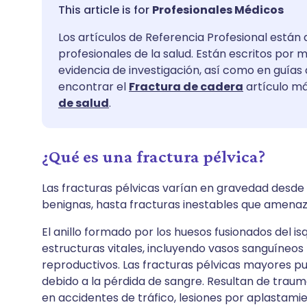
Compartir por correo
🇬🇧 English
🇩🇪 De
Profesionales Médicos
electrónico
Los artículos de Referencia Profesional están 
🇪🇸 Español
🇫🇷 Fra
profesionales de la salud. Están escritos por 
Compartir en Facebook
evidencia de investigación, así como en guías
🇮🇹 Italiano
🇵🇹 Po
encontrar el
Fractura de cadera
artículo má
Compartir en LinkedIn
de salud
.
🇮🇳 हिन्दी
🇮🇱 רית
Compartir en X
¿Qué es una fractura pélvica?
🇸🇦 عربي
🇸🇪 Sv
Compartir vía WhatsApp
Las fracturas pélvicas varían en gravedad desde 
benignas, hasta fracturas inestables que amenaza
Copiar enlace
El anillo formado por los huesos fusionados del isq
estructuras vitales, incluyendo vasos sanguíneos 
reproductivos. Las fracturas pélvicas mayores p
debido a la pérdida de sangre. Resultan de trau
en accidentes de tráfico, lesiones por aplastami