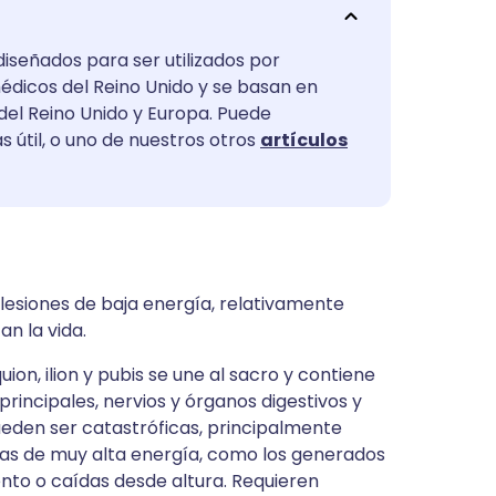
utsch
diseñados para ser utilizados por
nçais
médicos del Reino Unido y se basan en
 del Reino Unido y Europa. Puede
rtuguês
s útil, o uno de nuestros otros
artículos
עב
enska
lesiones de baja energía, relativamente
n la vida.
uion, ilion y pubis se une al sacro y contiene
principales, nervios y órganos digestivos y
ueden ser catastróficas, principalmente
mas de muy alta energía, como los generados
ento o caídas desde altura. Requieren