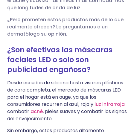
el acné y suavizar las líneas finas con nada más
🇪🇸 Español
🇫🇷 Français
que longitudes de onda de luz.
Compartir en Facebook
¿Pero prometen estos productos más de lo que
🇮🇹 Italiano
🇵🇹 Portugu
realmente ofrecen? Le preguntamos a un
Compartir en LinkedIn
dermatólogo su opinión.
🇮🇳 हिन्दी
🇮🇱 עברית
Compartir en X
¿Son efectivas las máscaras
faciales LED o solo son
🇸🇦 عربي
🇸🇪 Svenska
Compartir vía WhatsApp
publicidad engañosa?
Desde escudos de silicona hasta visores plásticos
Copiar enlace
de cara completa, el mercado de máscaras LED
para el hogar está en auge, ya que los
consumidores recurren al azul, rojo y
luz infrarroja
combatir
acné
, pieles suaves y combatir los signos
del envejecimiento.
Sin embargo, estos productos altamente