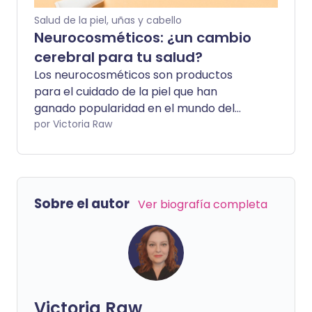
pueden hacer más daño que bien para tu
Salud de la piel, uñas y cabello
salud.
Neurocosméticos: ¿un cambio
cerebral para tu salud?
Los neurocosméticos son productos
para el cuidado de la piel que han
ganado popularidad en el mundo del
bienestar por su supuesta capacidad
por Victoria Raw
para promover el bienestar mental. Al
interactuar con el sistema nervioso de tu
piel, estos productos afirman afectar
positivamente tu estado de ánimo y
Sobre el autor
Ver biografía completa
emocional. Para los entusiastas de la
belleza, esto podría sonar como la fusión
definitiva entre el cuidado de la piel y el
autocuidado, pero ¿es demasiado bueno
para ser verdad? Veamos qué tiene que
decir un experto y si hay ciencia real
Victoria Raw
detrás del bombo.