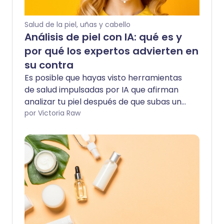
Salud de la piel, uñas y cabello
Análisis de piel con IA: qué es y
por qué los expertos advierten en
su contra
Es posible que hayas visto herramientas
de salud impulsadas por IA que afirman
analizar tu piel después de que subas una
foto en línea. Un ejemplo es la tendencia
por Victoria Raw
viral de ‘Análisis de Cuidado de la Piel’ de
ChatGPT, donde los usuarios piden a la IA
que evalúe preocupaciones como el
acné, la pigmentación o el
envejecimiento solo a partir de una selfie.
Aunque estas herramientas están
ganando popularidad por ofrecer
retroalimentación rápida y accesible, los
expertos advierten que a menudo