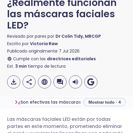
¿Realmente funcionan
las máscaras faciales
LED?
Revisado por pares por
Dr Colin Tidy, MRCGP
Escrito por
Victoria Raw
Publicado originalmente
7 Jul 2026
Cumple con las
directrices editoriales
Est.
3
min
tiempo de lectura
¿Son efectivas las máscaras faciales LED o solo son publicidad engañosa?
Mostrar todo · 4
Las máscaras faciales LED están por todas
Compartir por correo
🇬🇧 English
🇩🇪 Deutsch
partes en este momento, prometiendo eliminar
electrónico