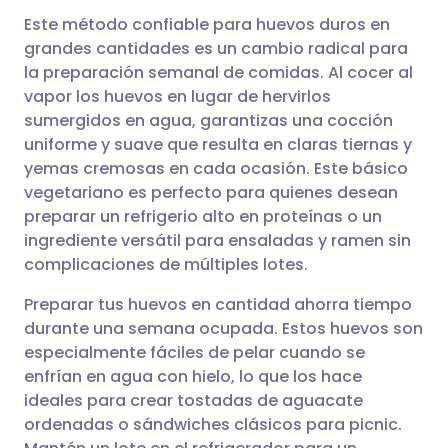
Este método confiable para huevos duros en
grandes cantidades es un cambio radical para
la preparación semanal de comidas. Al cocer al
Compartir por correo
🇬🇧 English
🇩🇪 Deutsch
vapor los huevos en lugar de hervirlos
electrónico
sumergidos en agua, garantizas una cocción
🇪🇸 Español
🇫🇷 Français
uniforme y suave que resulta en claras tiernas y
Compartir en Facebook
yemas cremosas en cada ocasión. Este básico
vegetariano es perfecto para quienes desean
🇮🇹 Italiano
🇵🇹 Portugu
preparar un refrigerio alto en proteínas o un
Compartir en LinkedIn
ingrediente versátil para ensaladas y ramen sin
🇮🇳 हिन्दी
🇮🇱 עברית
complicaciones de múltiples lotes.
Compartir en X
Preparar tus huevos en cantidad ahorra tiempo
🇸🇦 عربي
🇸🇪 Svenska
durante una semana ocupada. Estos huevos son
Compartir vía WhatsApp
especialmente fáciles de pelar cuando se
enfrían en agua con hielo, lo que los hace
Copiar enlace
ideales para crear tostadas de aguacate
ordenadas o sándwiches clásicos para picnic.