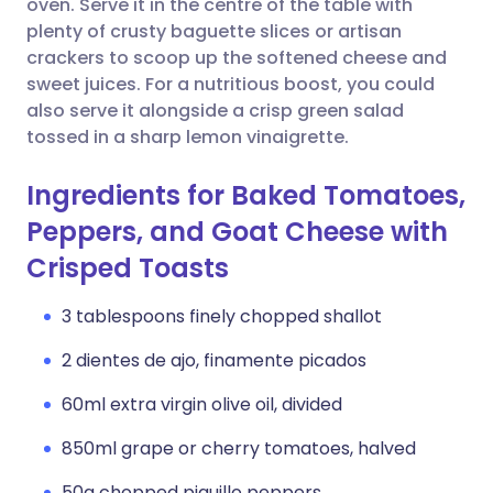
oven. Serve it in the centre of the table with
plenty of crusty baguette slices or artisan
Copiar enlace
crackers to scoop up the softened cheese and
sweet juices. For a nutritious boost, you could
also serve it alongside a crisp green salad
tossed in a sharp lemon vinaigrette.
Ingredients for Baked Tomatoes,
Peppers, and Goat Cheese with
Crisped Toasts
3 tablespoons finely chopped shallot
2 dientes de ajo, finamente picados
60ml extra virgin olive oil, divided
850ml grape or cherry tomatoes, halved
50g chopped piquillo peppers