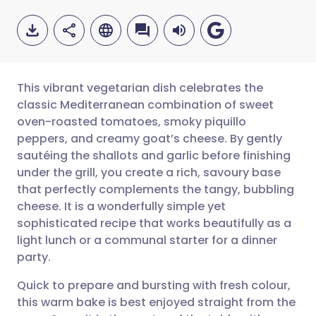
This vibrant vegetarian dish celebrates the
classic Mediterranean combination of sweet
oven-roasted tomatoes, smoky piquillo
Compartir por correo
🇬🇧 English
🇩🇪 Deutsch
peppers, and creamy goat’s cheese. By gently
electrónico
sautéing the shallots and garlic before finishing
🇪🇸 Español
🇫🇷 Français
under the grill, you create a rich, savoury base
Compartir en Facebook
that perfectly complements the tangy, bubbling
cheese. It is a wonderfully simple yet
🇮🇹 Italiano
🇵🇹 Portugu
sophisticated recipe that works beautifully as a
Compartir en LinkedIn
light lunch or a communal starter for a dinner
🇮🇳 हिन्दी
🇮🇱 עברית
party.
Compartir en X
Quick to prepare and bursting with fresh colour,
🇸🇦 عربي
🇸🇪 Svenska
this warm bake is best enjoyed straight from the
Compartir vía WhatsApp