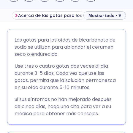
Acerca de las gotas para los oídos de bicarbonato de sodio
Mostrar todo · 9
Compartir por correo
🇬🇧 English
🇩🇪 Deutsch
Las gotas para los oídos de bicarbonato de
electrónico
sodio se utilizan para ablandar el cerumen
🇪🇸 Español
🇫🇷 Français
seco o endurecido.
Compartir en Facebook
Use tres o cuatro gotas dos veces al día
🇮🇹 Italiano
🇵🇹 Portugu
durante 3-5 días. Cada vez que use las
Compartir en LinkedIn
gotas, permita que la solución permanezca
🇮🇳 हिन्दी
🇮🇱 עברית
en su oído durante 5-10 minutos.
Compartir en X
Si sus síntomas no han mejorado después
🇸🇦 عربي
🇸🇪 Svenska
de cinco días, haga una cita para ver a su
Compartir vía WhatsApp
médico para obtener más consejos.
Copiar enlace