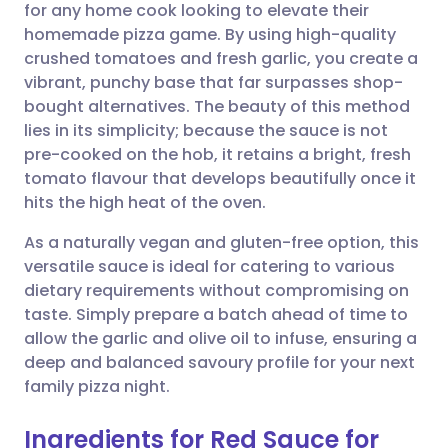
for any home cook looking to elevate their
homemade pizza game. By using high-quality
Compartir por correo
🇬🇧 English
🇩🇪 Deutsch
crushed tomatoes and fresh garlic, you create a
electrónico
vibrant, punchy base that far surpasses shop-
🇪🇸 Español
🇫🇷 Français
bought alternatives. The beauty of this method
Compartir en Facebook
lies in its simplicity; because the sauce is not
pre-cooked on the hob, it retains a bright, fresh
🇮🇹 Italiano
🇵🇹 Portugu
tomato flavour that develops beautifully once it
Compartir en LinkedIn
hits the high heat of the oven.
🇮🇳 हिन्दी
🇮🇱 עברית
Compartir en X
As a naturally vegan and gluten-free option, this
versatile sauce is ideal for catering to various
🇸🇦 عربي
🇸🇪 Svenska
dietary requirements without compromising on
Compartir vía WhatsApp
taste. Simply prepare a batch ahead of time to
allow the garlic and olive oil to infuse, ensuring a
Copiar enlace
deep and balanced savoury profile for your next
family pizza night.
Ingredients for Red Sauce for