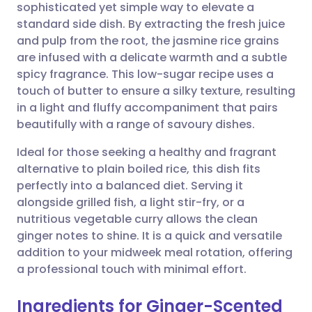
sophisticated yet simple way to elevate a
standard side dish. By extracting the fresh juice
Compartir por correo
🇬🇧 English
🇩🇪 Deutsch
and pulp from the root, the jasmine rice grains
electrónico
are infused with a delicate warmth and a subtle
🇪🇸 Español
🇫🇷 Français
spicy fragrance. This low-sugar recipe uses a
Compartir en Facebook
touch of butter to ensure a silky texture, resulting
in a light and fluffy accompaniment that pairs
🇮🇹 Italiano
🇵🇹 Portugu
beautifully with a range of savoury dishes.
Compartir en LinkedIn
🇮🇳 हिन्दी
🇮🇱 עברית
Ideal for those seeking a healthy and fragrant
Compartir en X
alternative to plain boiled rice, this dish fits
perfectly into a balanced diet. Serving it
🇸🇦 عربي
🇸🇪 Svenska
alongside grilled fish, a light stir-fry, or a
Compartir vía WhatsApp
nutritious vegetable curry allows the clean
ginger notes to shine. It is a quick and versatile
Copiar enlace
addition to your midweek meal rotation, offering
a professional touch with minimal effort.
Ingredients for Ginger-Scented