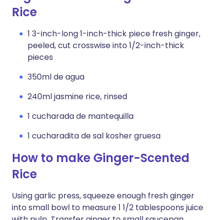
Rice
1 3-inch-long 1-inch-thick piece fresh ginger,
peeled, cut crosswise into 1/2-inch-thick
pieces
350ml de agua
240ml jasmine rice, rinsed
1 cucharada de mantequilla
1 cucharadita de sal kosher gruesa
How to make Ginger-Scented
Rice
Using garlic press, squeeze enough fresh ginger
into small bowl to measure 1 1/2 tablespoons juice
with pulp. Transfer ginger to small saucepan.