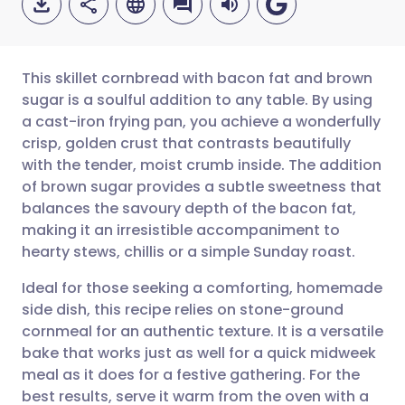
This skillet cornbread with bacon fat and brown
sugar is a soulful addition to any table. By using
a cast-iron frying pan, you achieve a wonderfully
Compartir por correo
🇬🇧 English
🇩🇪 Deutsch
crisp, golden crust that contrasts beautifully
electrónico
with the tender, moist crumb inside. The addition
🇪🇸 Español
🇫🇷 Français
of brown sugar provides a subtle sweetness that
Compartir en Facebook
balances the savoury depth of the bacon fat,
making it an irresistible accompaniment to
🇮🇹 Italiano
🇵🇹 Portugu
hearty stews, chillis or a simple Sunday roast.
Compartir en LinkedIn
🇮🇳 हिन्दी
🇮🇱 עברית
Ideal for those seeking a comforting, homemade
Compartir en X
side dish, this recipe relies on stone-ground
cornmeal for an authentic texture. It is a versatile
🇸🇦 عربي
🇸🇪 Svenska
bake that works just as well for a quick midweek
Compartir vía WhatsApp
meal as it does for a festive gathering. For the
best results, serve it warm from the oven with a