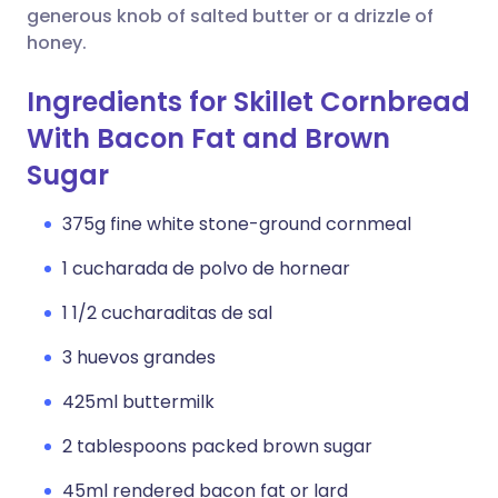
Copiar enlace
generous knob of salted butter or a drizzle of
honey.
Ingredients for Skillet Cornbread
With Bacon Fat and Brown
Sugar
375g fine white stone-ground cornmeal
1 cucharada de polvo de hornear
1 1/2 cucharaditas de sal
3 huevos grandes
425ml buttermilk
2 tablespoons packed brown sugar
45ml rendered bacon fat or lard