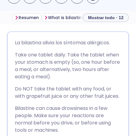
Resumen
What is bilastine used for?
How does
Mostrar todo · 12
Compartir por correo
🇬🇧 English
🇩🇪 Deutsch
La bilastina alivia los síntomas alérgicos.
electrónico
Take one tablet daily. Take the tablet when
🇪🇸 Español
🇫🇷 Français
your stomach is empty (so, one hour before
Compartir en Facebook
a meal, or alternatively, two hours after
🇮🇹 Italiano
🇵🇹 Portugu
eating a meal).
Compartir en LinkedIn
Do NOT take the tablet with any food, or
🇮🇳 हिन्दी
🇮🇱 עברית
with grapefruit juice or any other fruit juices.
Compartir en X
Bilastine can cause drowsiness in a few
🇸🇦 عربي
🇸🇪 Svenska
people. Make sure your reactions are
Compartir vía WhatsApp
normal before you drive, or before using
tools or machines.
Copiar enlace