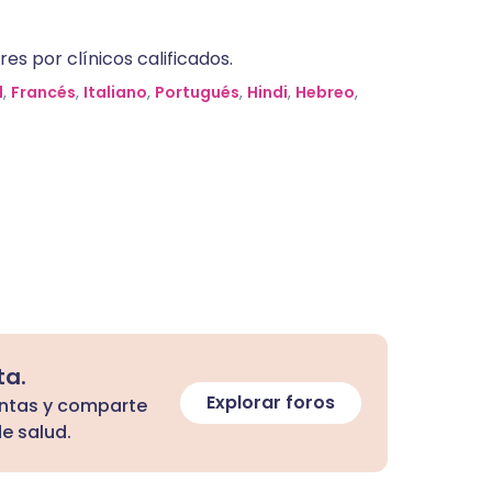
es por clínicos calificados.
l
,
Francés
,
Italiano
,
Portugués
,
Hindi
,
Hebreo
,
ta.
Explorar foros
untas y comparte
e salud.