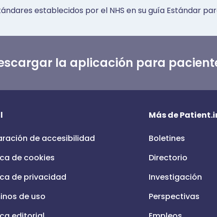
tándares establecidos por el NHS en su guía Estándar par
escargar la aplicación para pacient
l
Más de Patient.i
aración de accesibilidad
Boletines
ica de cookies
Directorio
ica de privacidad
Investigación
inos de uso
Perspectivas
ica editorial
Empleos