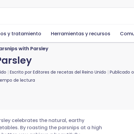
s y tratamiento
Herramientas y recursos
Comu
rsnips with Parsley
Parsley
ido
Escrito por
Editores de recetas del Reino Unido
Publicado 
iempo de lectura
rsley celebrates the natural, earthy
etables. By roasting the parsnips at a high