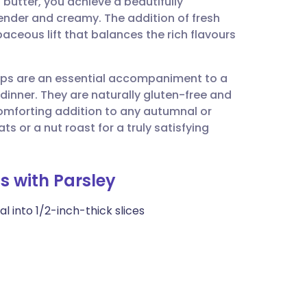
 butter, you achieve a beautifully
utsch
ender and creamy. The addition of fresh
baceous lift that balances the rich flavours
nçais
snips are an essential accompaniment to a
rtuguês
dinner. They are naturally gluten-free and
omforting addition to any autumnal or
עב
 or a nut roast for a truly satisfying
enska
s with Parsley
 into 1/2-inch-thick slices