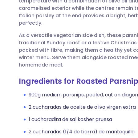
temperature with a combination of olive oil and
Compartir por correo
🇬🇧 English
🇩🇪 De
caramelised exterior while the centres remain t
electrónico
Italian parsley at the end provides a bright, her
🇪🇸 Español
🇫🇷 Fra
perfectly.
Compartir en Facebook
As a versatile vegetarian side dish, these par
🇮🇹 Italiano
🇵🇹 Po
traditional Sunday roast or a festive Christmas 
Compartir en LinkedIn
packed with fibre, making them a healthy yet c
🇮🇳 हिन्दी
🇮🇱 רית
winter menu. Serve them alongside roasted meats
Compartir en X
homemade meal.
🇸🇦 عربي
🇸🇪 Sv
Ingredients for Roasted Parsnip
Compartir vía WhatsApp
900g medium parsnips, peeled, cut on diagonal
Copiar enlace
2 cucharadas de aceite de oliva virgen extra
1 cucharadita de sal kosher gruesa
2 cucharadas (1/4 de barra) de mantequilla