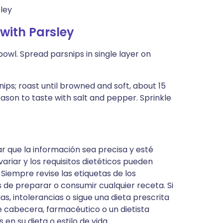
sley
with Parsley
bowl. Spread parsnips in single layer on
nips; roast until browned and soft, about 15
ason to taste with salt and pepper. Sprinkle
ar que la información sea precisa y esté
ariar y los requisitos dietéticos pueden
 Siempre revise las etiquetas de los
 de preparar o consumir cualquier receta. Si
s, intolerancias o sigue una dieta prescrita
 cabecera, farmacéutico o un dietista
 en su dieta o estilo de vida.