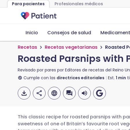
Para pacientes
Profesionales médicos
Inicio
Consejos de salud
Medicamento
Recetas
Recetas vegetarianas
Roasted Pa
Roasted Parsnips with 
Revisado por pares por
Editores de recetas del Reino Un
Cumple con las
directrices editoriales
Est.
1
min
t
This classic recipe for roasted parsnips with pa
sweetness of one of Britain’s favourite root veg