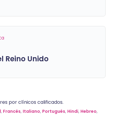
ta
el Reino Unido
es por clínicos calificados.
l
,
Francés
,
Italiano
,
Portugués
,
Hindi
,
Hebreo
,