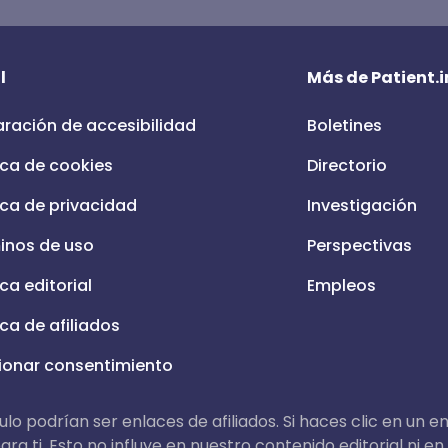
l
Más de Patient.i
aración de accesibilidad
Boletines
ica de cookies
Directorio
ica de privacidad
Investigación
inos de uso
Perspectivas
ica editorial
Empleos
ica de afiliados
ionar consentimiento
lo podrían ser enlaces de afiliados. Si haces clic en un e
ra ti. Esto no influye en nuestro contenido editorial ni