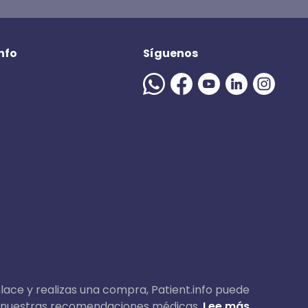
nfo
Síguenos
nlace y realizas una compra, Patient.info puede
 en nuestras recomendaciones médicas.
Lee más