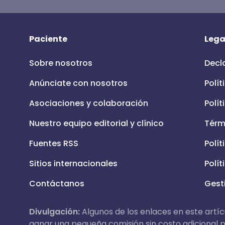
Paciente
Lega
Sobre nosotros
Decl
Anúnciate con nosotros
Polít
Asociaciones y colaboración
Polít
Nuestro equipo editorial y clínico
Térm
Fuentes RSS
Polít
Sitios internacionales
Polít
Contáctanos
Gest
Divulgación:
Algunos de los enlaces en este artícu
ganar una pequeña comisión sin costo adicional pa