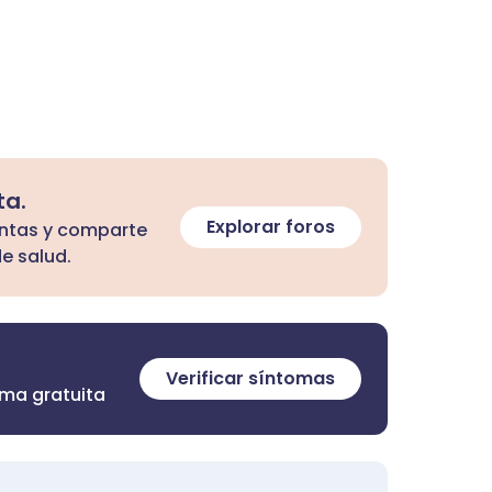
ta.
Explorar foros
untas y comparte
e salud.
Verificar síntomas
rma gratuita