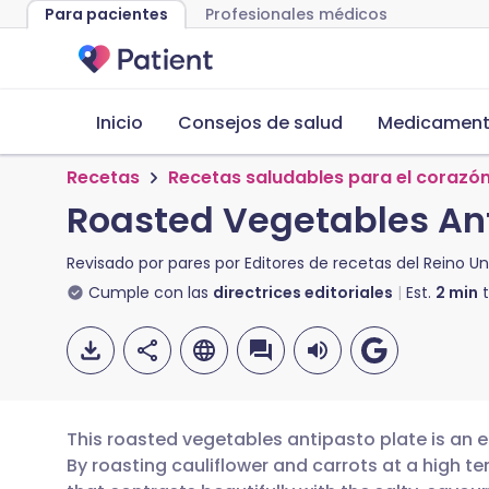
Para pacientes
Profesionales médicos
Inicio
Consejos de salud
Medicamento
Recetas
Recetas saludables para el corazó
Roasted Vegetables Ant
Revisado por pares por
Editores de recetas del Reino Un
Cumple con las
directrices editoriales
Est.
2
min
t
This roasted vegetables antipasto plate is an 
By roasting cauliflower and carrots at a high 