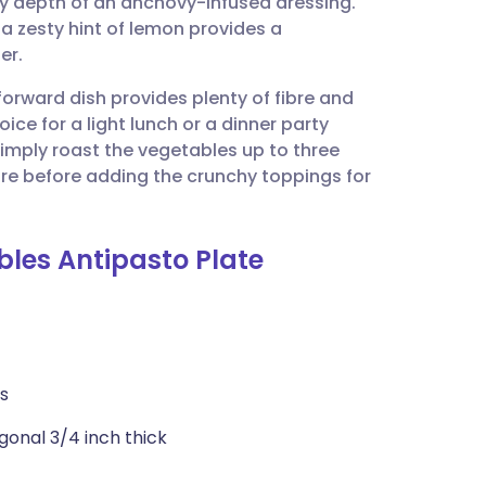
ury depth of an anchovy-infused dressing.
utsch
 zesty hint of lemon provides a
er.
nçais
forward dish provides plenty of fibre and
hoice for a light lunch or a dinner party
rtuguês
imply roast the vegetables up to three
e before adding the crunchy toppings for
עב
bles Antipasto Plate
enska
ts
gonal 3/4 inch thick