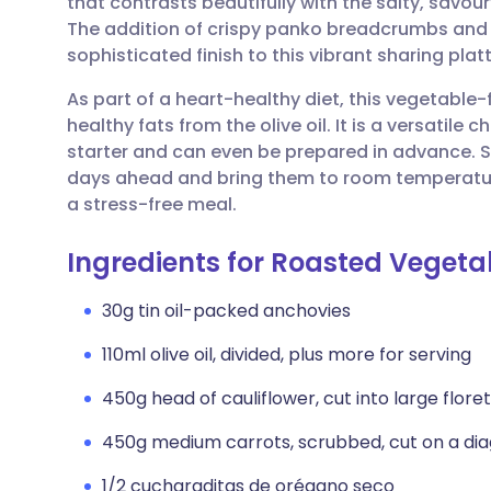
that contrasts beautifully with the salty, savo
Compartir por correo
🇬🇧 English
🇩🇪 De
The addition of crispy panko breadcrumbs and a
electrónico
sophisticated finish to this vibrant sharing platt
🇪🇸 Español
🇫🇷 Fra
Compartir en Facebook
As part of a heart-healthy diet, this vegetable-
healthy fats from the olive oil. It is a versatile c
🇮🇹 Italiano
🇵🇹 Po
starter and can even be prepared in advance. S
Compartir en LinkedIn
days ahead and bring them to room temperatur
🇮🇳 हिन्दी
🇮🇱 רית
a stress-free meal.
Compartir en X
Ingredients for Roasted Vegeta
🇸🇦 عربي
🇸🇪 Sv
Compartir vía WhatsApp
30g tin oil-packed anchovies
110ml olive oil, divided, plus more for serving
Copiar enlace
450g head of cauliflower, cut into large flore
450g medium carrots, scrubbed, cut on a dia
1/2 cucharaditas de orégano seco