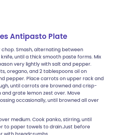
s Antipasto Plate
ly chop. Smash, alternating between
knife, until a thick smooth paste forms. Mix
season very lightly with salt and pepper.
s, oregano, and 2 tablespoons oil on
nd pepper. Place carrots on upper rack and
ugh, until carrots are browned and crisp-
n and grate lemon zest over. Move
ossing occasionally, until browned all over
 over medium. Cook panko, stirring, until
er to paper towels to drain.Just before
ower with breadcrumbs.