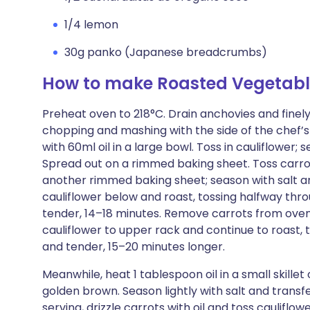
1/4 lemon
30g panko (Japanese breadcrumbs)
How to make Roasted Vegetable
Preheat oven to 218°C. Drain anchovies and fine
chopping and mashing with the side of the chef’s 
with 60ml oil in a large bowl. Toss in cauliflower; 
Spread out on a rimmed baking sheet. Toss carrot
another rimmed baking sheet; season with salt a
cauliflower below and roast, tossing halfway thro
tender, 14–18 minutes. Remove carrots from ove
cauliflower to upper rack and continue to roast, t
and tender, 15–20 minutes longer.
Meanwhile, heat 1 tablespoon oil in a small skillet
golden brown. Season lightly with salt and transf
serving, drizzle carrots with oil and toss caulifl