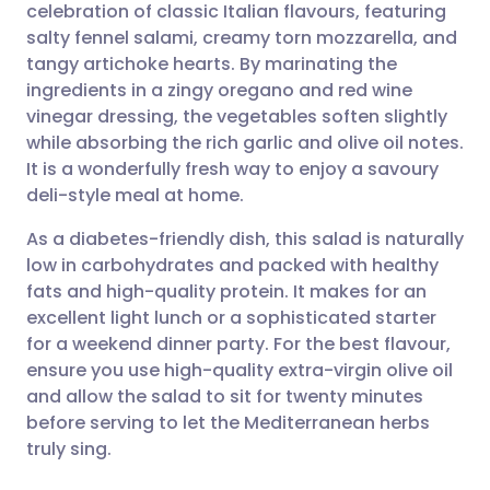
celebration of classic Italian flavours, featuring
salty fennel salami, creamy torn mozzarella, and
Compartir por correo
🇬🇧 English
🇩🇪 Deutsch
tangy artichoke hearts. By marinating the
electrónico
ingredients in a zingy oregano and red wine
🇪🇸 Español
🇫🇷 Français
vinegar dressing, the vegetables soften slightly
Compartir en Facebook
while absorbing the rich garlic and olive oil notes.
It is a wonderfully fresh way to enjoy a savoury
🇮🇹 Italiano
🇵🇹 Portugu
deli-style meal at home.
Compartir en LinkedIn
🇮🇳 हिन्दी
🇮🇱 עברית
As a diabetes-friendly dish, this salad is naturally
Compartir en X
low in carbohydrates and packed with healthy
fats and high-quality protein. It makes for an
🇸🇦 عربي
🇸🇪 Svenska
excellent light lunch or a sophisticated starter
Compartir vía WhatsApp
for a weekend dinner party. For the best flavour,
ensure you use high-quality extra-virgin olive oil
Copiar enlace
and allow the salad to sit for twenty minutes
before serving to let the Mediterranean herbs
truly sing.