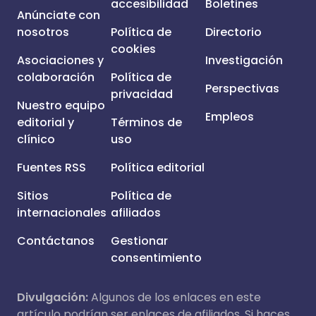
accesibilidad
Boletines
Anúnciate con
nosotros
Política de
Directorio
cookies
Asociaciones y
Investigación
colaboración
Política de
Perspectivas
privacidad
Nuestro equipo
Empleos
editorial y
Términos de
clínico
uso
Fuentes RSS
Política editorial
Sitios
Política de
internacionales
afiliados
Contáctanos
Gestionar
consentimiento
Divulgación:
Algunos de los enlaces en este
artículo podrían ser enlaces de afiliados. Si haces