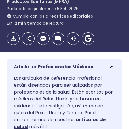
Productos Sanitarios (MHRA)
Publicado originalmente
5 Feb 2026
Cumple con las
directrices editoriales
Est.
2
min
tiempo de lectura
Profesionales Médicos
Compartir por correo
🇬🇧 English
🇩🇪 Deutsch
Los artículos de Referencia Profesional
electrónico
están diseñados para ser utilizados por
profesionales de la salud. Están escritos por
🇪🇸 Español
🇫🇷 Français
médicos del Reino Unido y se basan en
Compartir en Facebook
evidencia de investigación, así como en
🇮🇹 Italiano
🇵🇹 Portugu
guías del Reino Unido y Europa. Puede
Compartir en LinkedIn
encontrar uno de nuestros
artículos de
salud
más útil.
🇮🇳 हिन्दी
🇮🇱 עברית