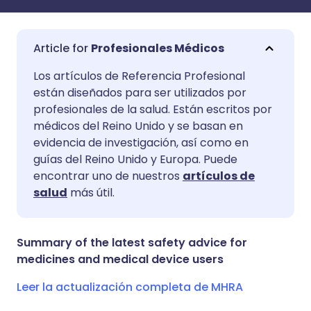
Profesionales Médicos
Compartir por correo
🇬🇧 English
🇩🇪 Deutsch
Los artículos de Referencia Profesional
electrónico
están diseñados para ser utilizados por
profesionales de la salud. Están escritos por
🇪🇸 Español
🇫🇷 Français
médicos del Reino Unido y se basan en
Compartir en Facebook
evidencia de investigación, así como en
🇮🇹 Italiano
🇵🇹 Portugu
guías del Reino Unido y Europa. Puede
Compartir en LinkedIn
encontrar uno de nuestros
artículos de
salud
más útil.
🇮🇳 हिन्दी
🇮🇱 עברית
Compartir en X
🇸🇦 عربي
🇸🇪 Svenska
Summary of the latest safety advice for
Compartir vía WhatsApp
medicines and medical device users
Leer la actualización completa de MHRA
Copiar enlace